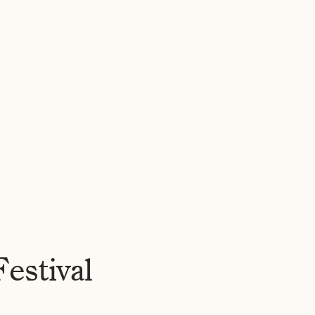
WERKEN
OVER ONS
NIEUWS
VACATURES
CONTACT
NL
▾
estival