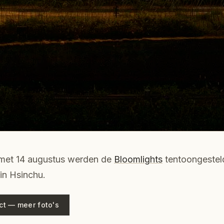
n met 14 augustus werden de
Bloomlights
tentoongestel
 in Hsinchu.
ect — meer foto's