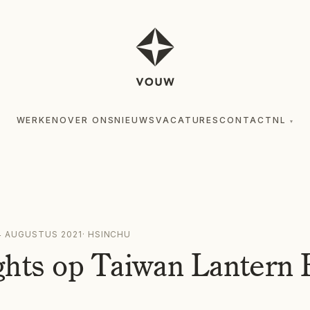
WERKEN
OVER ONS
NIEUWS
VACATURES
CONTACT
NL
▾
4 AUGUSTUS 2021
·
HSINCHU
hts op Taiwan Lantern F