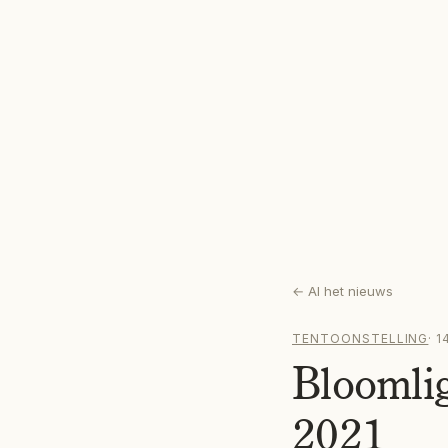
←
Al het nieuws
TENTOONSTELLING
·
1
Bloomlig
2021