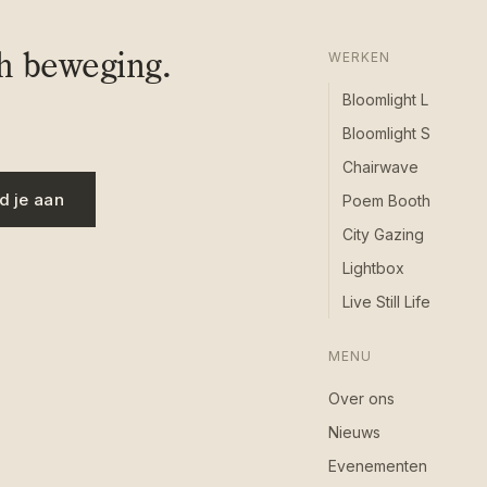
ch beweging.
WERKEN
Bloomlight L
Bloomlight S
Chairwave
d je aan
Poem Booth
City Gazing
Lightbox
Live Still Life
MENU
Over ons
Nieuws
Evenementen