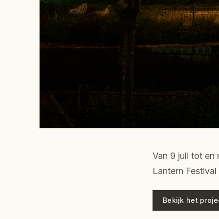
Van 9 juli tot e
Lantern Festival
Bekijk het proj