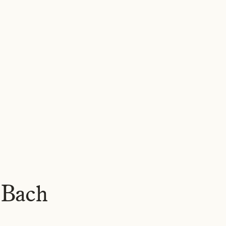
WERKEN
OVER ONS
NIEUWS
VACATURES
CONTACT
NL
▾
 Bach