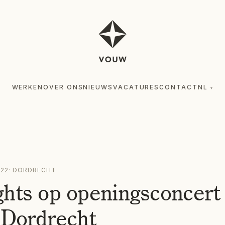
WERKEN
OVER ONS
NIEUWS
VACATURES
CONTACT
NL
▾
022
·
DORDRECHT
ghts op openingsconcert
 Dordrecht