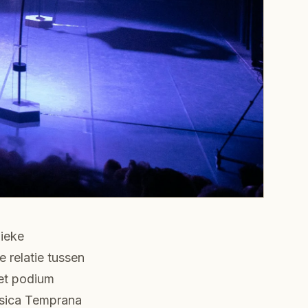
nieke
 relatie tussen
het podium
úsica Temprana