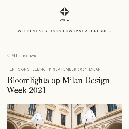
WERKEN
OVER ONS
NIEUWS
VACATURES
NL
▾
WERKEN
OVER ONS
NIEUWS
VACATURES
NL
▾
←
Al het nieuws
TENTOONSTELLING
·
11 SEPTEMBER 2021
·
MILAN
Bloomlights op Milan Design
Week 2021