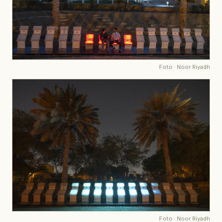
Foto
·
Noor Riyadh
Foto
·
Noor Riyadh