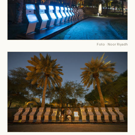
Foto
·
Noor Riyadh