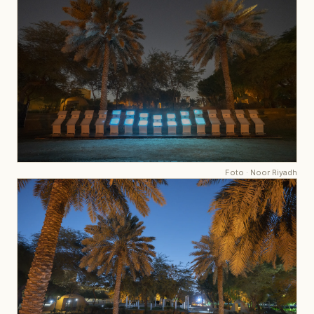
Foto
·
Noor Riyadh