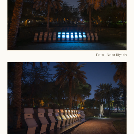
Foto
·
Noor Riyadh