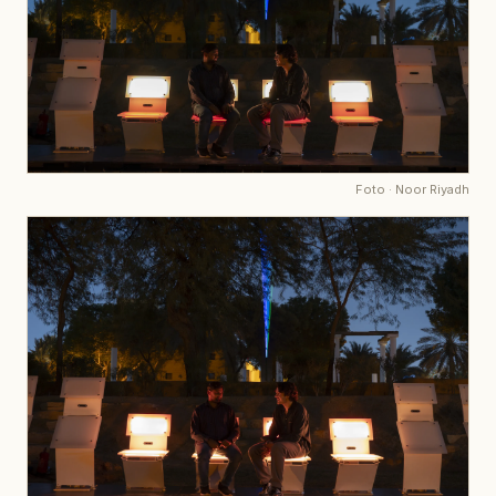
Foto
·
Noor Riyadh