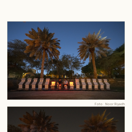
Foto
·
Noor Riyadh