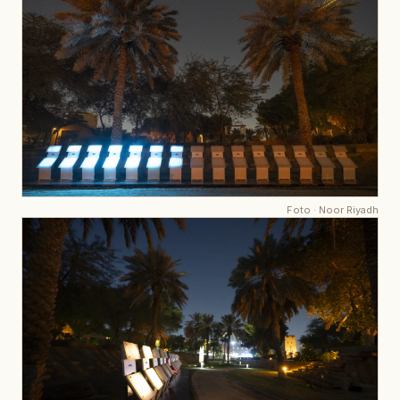
Foto
·
Noor Riyadh