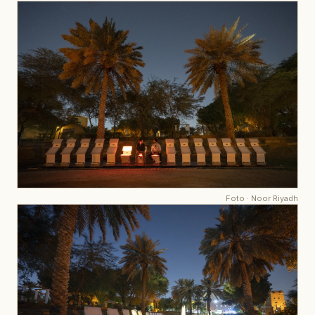
Foto
·
Noor Riyadh