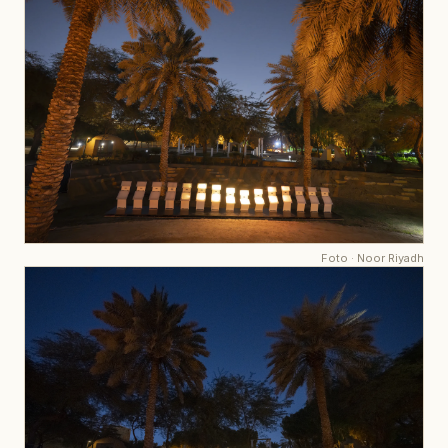
Foto
·
Noor Riyadh