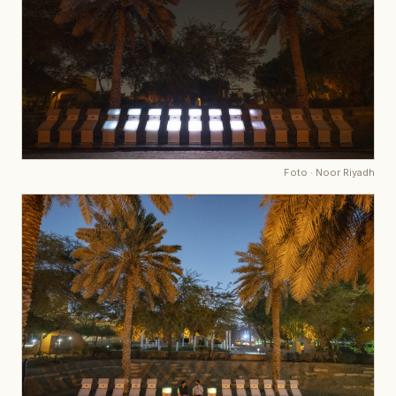
Foto
·
Noor Riyadh