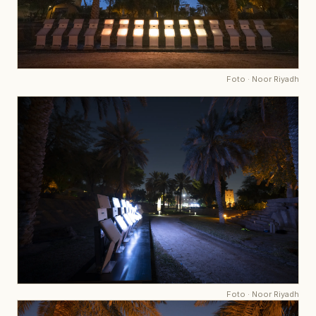
Foto
·
Noor Riyadh
Foto
·
Noor Riyadh