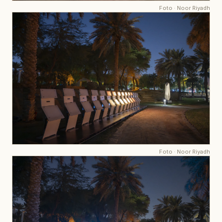
Foto
·
Noor Riyadh
Foto
·
Noor Riyadh