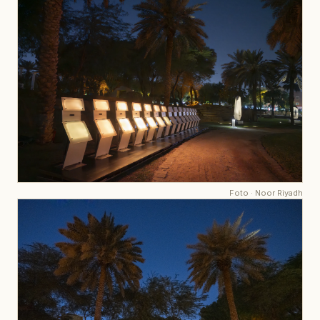
Foto
·
Noor Riyadh