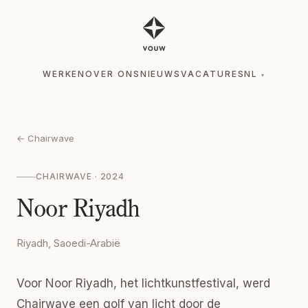
WERKEN
OVER ONS
NIEUWS
VACATURES
NL
▾
WERKEN
OVER ONS
NIEUWS
VACATURES
NL
▾
←
Chairwave
CHAIRWAVE
· 2024
Noor Riyadh
Riyadh, Saoedi-Arabië
Voor Noor Riyadh, het lichtkunstfestival, werd
Chairwave een golf van licht door de