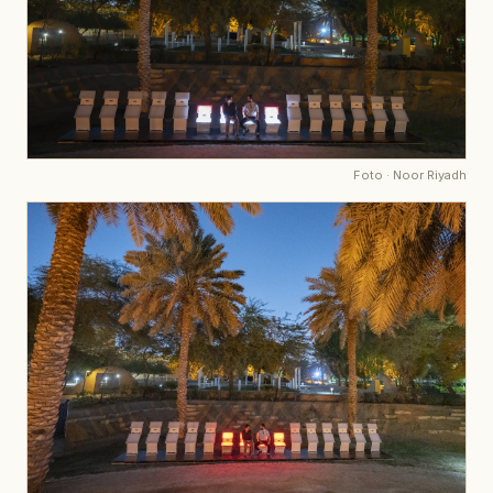
Foto
·
Noor Riyadh