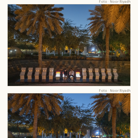
Foto
·
Noor Riyadh
Foto
·
Noor Riyadh