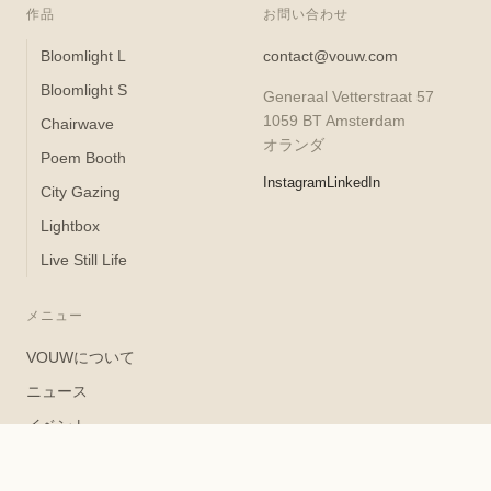
作品
お問い合わせ
Bloomlight L
contact@vouw.com
Bloomlight S
Generaal Vetterstraat 57
1059 BT Amsterdam
Chairwave
オランダ
Poem Booth
Instagram
LinkedIn
City Gazing
Lightbox
Live Still Life
メニュー
VOUWについて
ニュース
イベント
採用情報