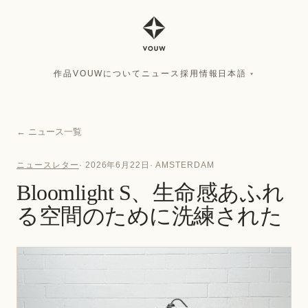
作品
VOUWについて
ニュース
採用情報
日本語
▾
作品
VOUWについて
ニュース
採用情報
日本語
▾
←
ニュース一覧
ニュースレター
·
2026年6月22日
·
AMSTERDAM
Bloomlight S、生命感あふれ
る空間のために洗練された