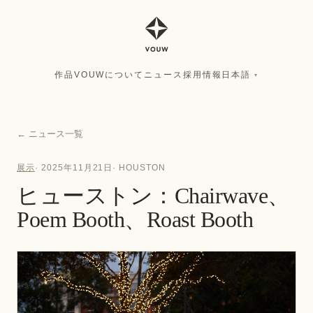
作品
VOUWについて
ニュース
採用情報
日本語
▾
作品
VOUWについて
ニュース
採用情報
日本語
▾
←
ニュース一覧
展示
·
2025年11月21日
·
HOUSTON
ヒューストン：Chairwave、
Poem Booth、Roast Booth