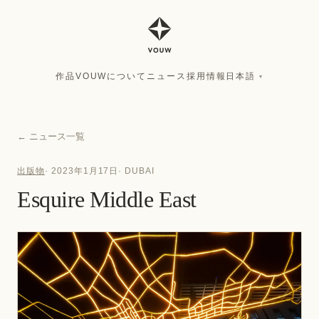
作品
VOUWについて
ニュース
採用情報
日本語
▾
作品
VOUWについて
ニュース
採用情報
日本語
▾
←
ニュース一覧
出版物
·
2023年1月17日
·
DUBAI
Esquire Middle East