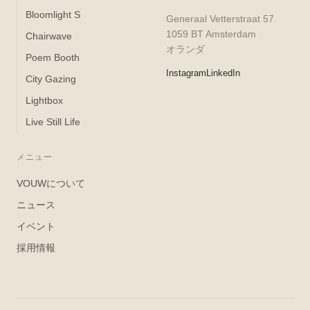
Bloomlight S
Generaal Vetterstraat 57
1059 BT Amsterdam
Chairwave
オランダ
Poem Booth
Instagram
LinkedIn
City Gazing
Lightbox
Live Still Life
メニュー
VOUWについて
ニュース
イベント
採用情報