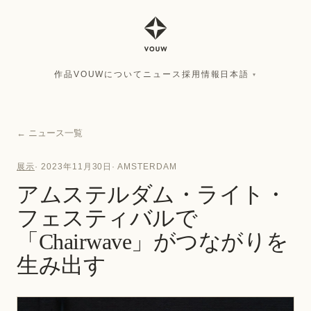
作品
VOUWについて
ニュース
採用情報
日本語
▾
作品
VOUWについて
ニュース
採用情報
日本語
▾
←
ニュース一覧
展示
·
2023年11月30日
·
AMSTERDAM
アムステルダム・ライト・
フェスティバルで
「Chairwave」がつながりを
生み出す